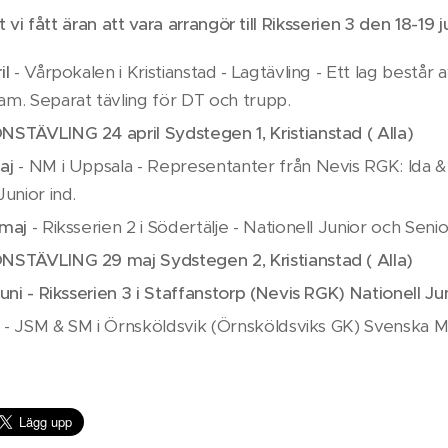
tt vi fått äran att vara arrangör till Riksserien 3 den 18-1
il
- Vårpokalen i Kristianstad - Lagtävling - Ett lag bestå
am. Separat tävling för DT och trupp.
ONSTÄVLING
24 april Sydstegen 1, Kristianstad ( Alla)
aj
- NM i Uppsala - Representanter från Nevis RGK: Ida
Junior ind.
 maj
- Riksserien 2 i Södertälje - Nationell Junior och Seni
ONSTÄVLING
29 maj Sydstegen 2, Kristianstad ( Alla)
juni - Riksserien 3 i Staffanstorp (Nevis RGK) Nationell Ju
- JSM & SM i Örnsköldsvik (Örnsköldsviks GK) Svenska M