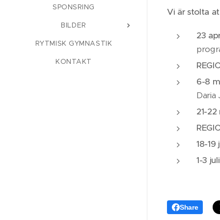
SPONSRING
Vi är stolta a
BILDER
23 apr
RYTMISK GYMNASTIK
progr
KONTAKT
REGI
6-8 m
Daria 
21-22
REGI
18-19 
1-3 juli
Share