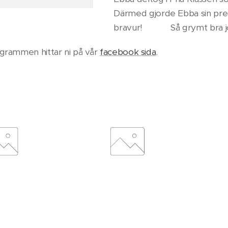
Därmed gjorde Ebba sin prem
bravur! ❤️🥰 Så grymt bra j
grammen hittar ni på vår
facebook sida
.