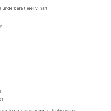
 underbara tjejer vi har!
om
T
DT
om inte redovisar poäng och placeringar.