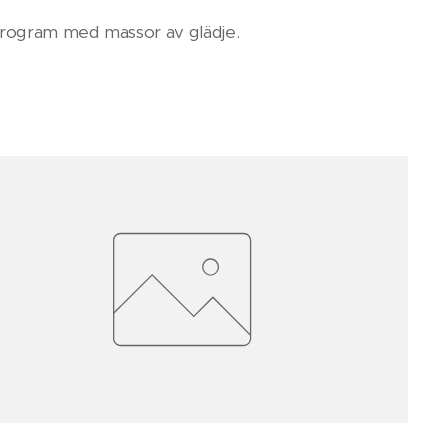
program med massor av glädje.
 ❤️🥰