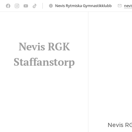
Nevis Rytmiska Gymnastikklubb
nevi
Nevis RGK
Staffanstorp
🌟Nevis R