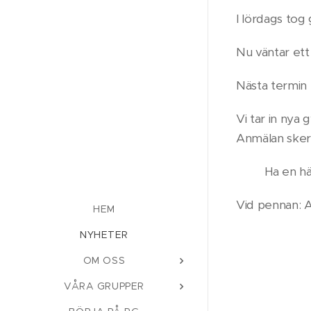
I lördags tog
Nu väntar et
Nästa termin 
Vi tar in nya 
Anmälan ske
🌼🌺Ha en hä
Vid pennan: 
HEM
NYHETER
OM OSS
VÅRA GRUPPER