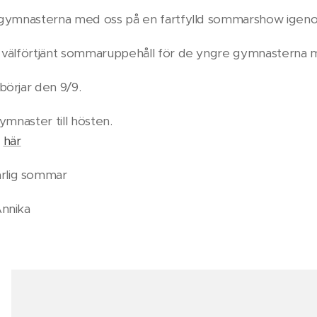
 gymnasterna med oss på en fartfylld sommarshow igenom 
t välförtjänt sommaruppehåll för de yngre gymnasterna 
börjar den 9/9.
gymnaster till hösten. 👯
r
här
rlig sommar 🌺🌼
Annika