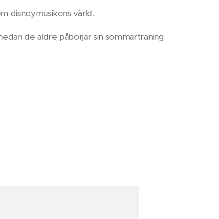
disneymusikens värld. 🧚🏻‍♂️💃🕺
medan de äldre påbörjar sin sommarträning. ☀️💐