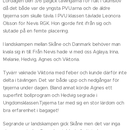
Lördagen den 3/6 pågick tävlingarna för fullt i Glumslöv
då det både var de yngsta PVU:arna och de äldre
tjejerna som skulle tävla. I PVU klassen tävlade Leonora
Olsson för Nevis RGK. Hon gjorde fint ifrån sig och
slutade på en femte placering.
I landskampen mellan Skåne och Danmark behöver man
kvala sig in till. Från Nevis hade vi med oss Aglaya, Irina,
Melanie, Hedvig, Agnes och Viktoria.
Tyvärr vaknade Viktoria med feber och kunde därför inte
delta i tävlingen. Det var både upp och nedgångar för
tjejerna under dagen. Bland annat körde Agnes ett
superfint bollprogram och Hedvig segrade i
Ungdomsklassen.Tjejerna tar med sig en stor lärdom och
bra erfarenhet i bagaget!
Segrande ur landskampen gick Skåne men det var inga