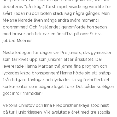
debuteras "på riktigt" först i april, visade sig vara lite för
svårt redan nu och bollen stack iväg några gånger. Men
Melanie klarade även många andra svåra moment i
programmet! Och friståendet genomförde hon sedan
med bravur och fick där en fin siffra på över 9, bra
jobbat Melanie!
Nästa kategori för dagen var Pre-juniors, dvs gymnaster
som tar klivet upp som juniorer efter årsskiftet. Där
levererade Hanna Marcian två jämna fina program och
lyckades knipa bronspengen! Hanna höjde sig ett snäpp
från tidigare tävlingar och lyckades ta sig förbi flertalet
konkurrenter som tidigare legat före. Det bådar verkligen
gott inför framtiden!
Viktoria Christov och Irina Preobrazhenskaya stod näst
på tur i juniorklassen. Viki avslutade året med tre stabila