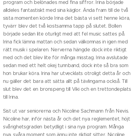
program och belönades med fina siffror. Irina började
alldeles fantastiskt med sina käglor. Ända fram till de två
sista momenten körde Irina det bästa vi sett henne köra,
tyvärr blev det två kostsamma tapp på slutet. Bollen
började sedan lite oturligt med att fel music sattes på.
Irina fick lämna mattan och sedan välkomnas in igen med
rätt musik i spelaren. Nerverna hängde dock inte riktigt
med och det blev lite för många misstag. Irina avslutade
sedan med ett helt okej tunnband, dock inte så bra som
hon brukar köra. Irina har utvecklats otroligt detta år och
nu gäller det bara att sätta allt på tävlingarna också. Till
slut blev det en bronspeng till Viki och en trettondeplats
till Irina.
Sist ut var seniorerna och Nicoline Sachmann från Nevis.
Nicoline har, inför nästa år och det nya reglementet, höjt
svårighetsgraden betydligt i sina nya program. Många
nya, svåra moment som ännu inte riktigt sitter. Nicoline