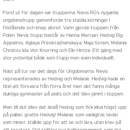
Först ut för dagen var trupperna. Nevis RG's nygamla
ungdomstrupp genomförde tre stabila körningar I
fristående och knep silvret. Vann gjorde truppen från
Polen. Nevis trupp består av Hanna Marcian, Hedvig Elg-
Appelros, Aglaya Preobrazhenskaya, Maja Sörem, Melanie
Christov, Ida Von Knorring och Elin Hintze. Ett gäng med
stor potential både som trupp men även individuellt.
Näst på tur var det dags för Ungdomarna. Nevis
representerades av Hedvig och Melanie. Hedvig hade en
titel att försvara från förra året men det fanns många
duktiga gymnaster på plats och det blev jämnt i toppen.
Men till slut blev det ändå Hedvig som fick kliva högst upp
på pallen, grattis Hedvig! Melanie, som vanligtvis tävlar
som minior, ställde upp för att se och lära, utan krav på
att prestera. Det splitter nya bollprogrammet, som ska