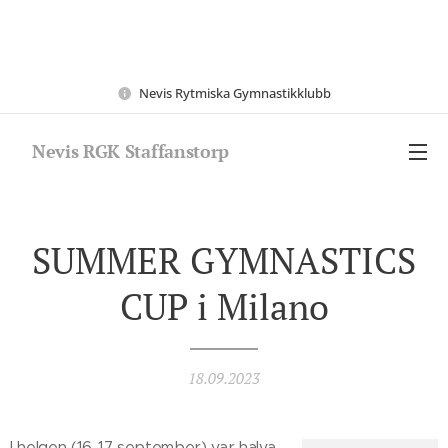
Nevis Rytmiska Gymnastikklubb
Nevis RGK Staffanstorp
SUMMER GYMNASTICS
CUP i Milano
18.09.2023
I helgen (16-17 september) var halva