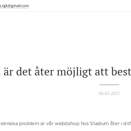
s.rgk@gmail.com
 är det åter möjligt att bes
06.05.2025
 tekniska problem är vår webbshop hos Stadium åter i dr