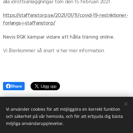
alla idrottsanläggningar tom den 15 februari 2021 .
https://staffanstorp.se/2021/01/11/covid-19-restriktioner-
forlangs-i-staffanstorp/
Nevis RGK kämpar vidare att hålla träning online.
Vi återkommer så snart vi har mer information
Share
Vi använder cookies för att möjliggöra en korrekt funktion
och säkerhet på vår hemsida, och för att erbjuda dig bästa
möjliga användarupplevelse.